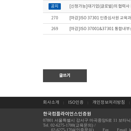
공지
[신청가능]대기업(글로벌)의 협력사 E
270
[마감]ISO 37301 인증심사원 교육과정
269
[마감]ISO 37001&37301 통합내
글쓰기
회사소개
ISO인증
개인정보처리방침
한국컴플라이언스인증원
07801 서울특별시 강서구 마곡중앙6로 11 보타닉
Tel. 02-6275-1700(교육문의) /
02-6275-1704(인증문의)
Fax.
Email. 